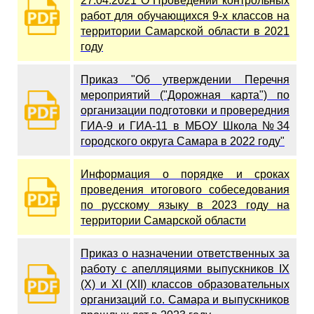
27.04.2021 О Проведении контрольных
работ для обучающихся 9-х классов на
территории Самарской области в 2021
году
Приказ "Об утверждении Перечня
мероприятий ("Дорожная карта") по
организации подготовки и провередния
ГИА-9 и ГИА-11 в МБОУ Школа №34
городского округа Самара в 2022 году"
Информация о порядке и сроках
проведения итогового собеседования
по русскому языку в 2023 году на
территории Самарской области
Приказ о назначении ответственных за
работу с апелляциями выпускников IX
(X) и XI (XII) классов образовательных
организаций г.о. Самара и выпускников