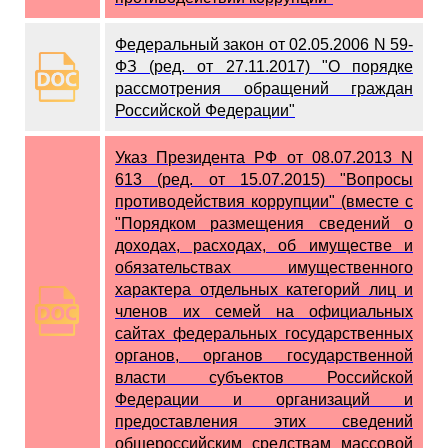
Федеральный закон от 02.05.2006 N 59-
ФЗ (ред. от 27.11.2017) "О порядке
рассмотрения обращений граждан
Российской Федерации"
Указ Президента РФ от 08.07.2013 N
613 (ред. от 15.07.2015) "Вопросы
противодействия коррупции" (вместе с
"Порядком размещения сведений о
доходах, расходах, об имуществе и
обязательствах имущественного
характера отдельных категорий лиц и
членов их семей на официальных
сайтах федеральных государственных
органов, органов государственной
власти субъектов Российской
Федерации и организаций и
предоставления этих сведений
общероссийским средствам массовой