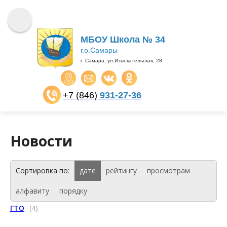
МБОУ Школа № 34
г.о.Самары
г. Самара, ул.Изыскательская, 28
+7 (846)
931-27-36
​​​​​​​
Новости
Сортировка по:
дате
рейтингу
просмотрам
алфавиту
порядку
ГТО
(4)