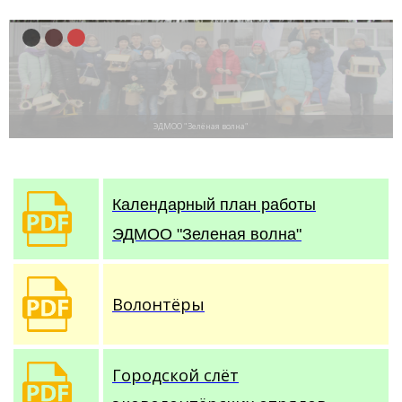
ЭДМОО "Зелёная волна"
ЭДМОО "Зелёная волна"
Календарный план работы
ЭДМОО "Зеленая волна"
Волонтёры
Городской слёт