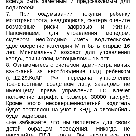
всегда быть заметным и предсказуемым для
водителей!.
7. При обдумывании покупки ребенку
мототранспорта, квадроцикла, скутера оцените
возможные риски здоровью и жизни.
Напоминаем, для управления мопедом,
скутером необходимо иметь водительское
удостоверение категории М и быть старше 16
лет. Минимальный возраст для управления
квадо-, трициклом, мотоциклом – 18 лет.
8. Ознакомьтесь с системой административных
взысканий за несоблюдение ПДД ребенком
(ст.12.29.КоАП РФ, передача управления
транспортным средством лицу, заведомо не
имеющему права управления ТС влечет
наложение штрафа в размере 30000 тыс.руб.
Кроме этого несовершеннолетний водитель
будет поставлен на учет в КНД, а автомобиль
будет задержан.
«Не забывайте, что Вы являетесь для своих
детей образцом поведения. Никогда не
нарушайте ПДД, когда Вы находитесь со